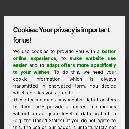
Cookies: Your privacy is important
for us!
We use cookies to provide you with a
better
online experience
, to
make website use
Domaininformation
easier
and to
adapt offers more specifically
to your wishes
. To do this, we need your
Domaininformation | Espanol
cookie information, which is always
transmitted in encrypted form. You decide
Precio preferente: 2.000,00 Euro (sin IVA)
which cookies you agree to.
NUEVO
These technologies may involve data transfers
Una selección de dominios adicionales en Find-Your-
to third-party providers located in countries
Domain.eu
without an adequate level of data protection
descubrir ahora ->
(e.g. the United States). If you do not agree to
this, the use of our pages is unfortunately not