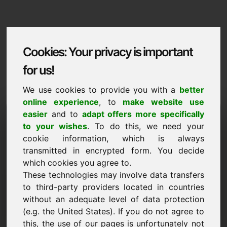
Cookies: Your privacy is important
for us!
We use cookies to provide you with a
better
online experience
, to
make website use
Domaininformation
easier
and to
adapt offers more specifically
to your wishes
. To do this, we need your
Domaininformation | Română
cookie information, which is always
transmitted in encrypted form. You decide
Pret special: 2.000,00 Euro (fara TVA)
which cookies you agree to.
NOU
These technologies may involve data transfers
Alternative atractive de domenii direct pe Find-Your-
to third-party providers located in countries
Domain.eu
without an adequate level of data protection
descoperiți ->
(e.g. the United States). If you do not agree to
this, the use of our pages is unfortunately not