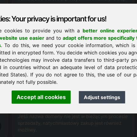
agencyjnej, możemy obecnie zaoferować
domenę ysz.eu od
20 do 30% taniej
niż nasi
es: Your privacy is important for us!
partnerzy handlowi.
j
e cookies to provide you with a
better online experie
ebsite use easier
and to
adapt offers more specifically 
Wniosek o zakup
s
. To do this, we need your cookie information, which is
itted in encrypted form. You decide which cookies you agr
technologies may involve data transfers to third-party pr
d in countries without an adequate level of data protectio
Procedura zakupu
ited States). If you do not agree to this, the use of our p
i
Jako
oficjalnie autoryzowany rejestrator
,
nately not fully possible.
Frankcom posiada bezpośredni dostęp
techniczny do oferowanej domeny, dzięki czemu
może zapewnić nieskomplikowaną i
Accept all cookies
Adjust settings
bezproblemową obsługę całego procesu
sprzedaży.
Jeśli nazwa domeny nie jest w bieżącym procesie
sprzedaży, natychmiastowy zakup jest również
możliwy.