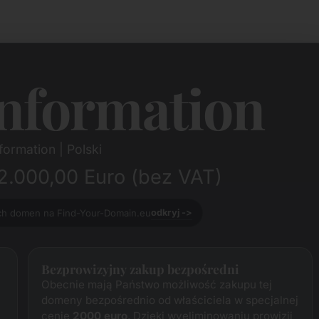
nformation
ormation | Polski
2.000,00 Euro (bez VAT)
ych domen na Find-Your-Domain.eu
odkryj ->
Bezprowizyjny zakup bezpośredni
Obecnie mają Państwo możliwość zakupu tej
domeny bezpośrednio od właściciela w specjalnej
cenie
2000 euro
. Dzięki wyeliminowaniu prowizji