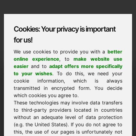
Cookies: Your privacy is important
for us!
We use cookies to provide you with a
better
online experience
, to
make website use
easier
and to
adapt offers more specifically
Domaininformation
to your wishes
. To do this, we need your
cookie information, which is always
Domaininformation | عربى
transmitted in encrypted form. You decide
سعر خاص: 2.000,00 يورو (بدون ضريبة القيمة
which cookies you agree to.
المضافة)
These technologies may involve data transfers
to third-party providers located in countries
نطاقات إضافية مختارة على Find-Your-Domain.eu
جديد
اكتشف الآن ->
without an adequate level of data protection
(e.g. the United States). If you do not agree to
this, the use of our pages is unfortunately not